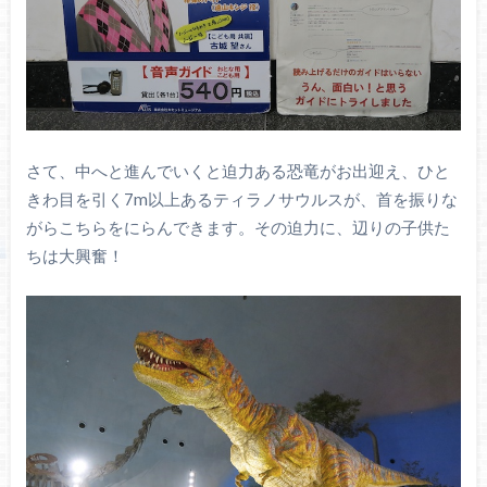
さて、中へと進んでいくと迫力ある恐竜がお出迎え、ひと
きわ目を引く7m以上あるティラノサウルスが、首を振りな
がらこちらをにらんできます。その迫力に、辺りの子供た
ちは大興奮！