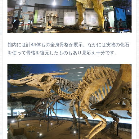
館内には計43体もの全身骨格が展示。なかには実物の化石
を使って骨格を復元したものもあり見応え十分です。