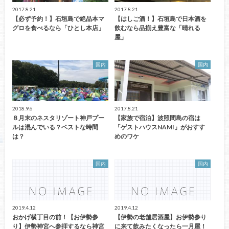
2017.8.21
2017.8.21
【必ず予約！】石垣島で絶品本マ
【はしご酒！】石垣島で日本酒を
グロを食べるなら「ひとし本店」
飲むなら品揃え豊富な「晴れる
屋」
国内
国内
2018.9.6
2017.8.21
８月末のネスタリゾート神戸プー
【家族で宿泊】波照間島の宿は
ルは混んでいる？ベストな時間
「ゲストハウスNAMI」がおすす
は？
めのワケ
国内
国内
2019.4.12
2019.4.12
おかげ横丁目の前！【お伊勢参
【伊勢の老舗居酒屋】お伊勢参り
り】伊勢神宮へ参拝するなら神宮
に来て飲みたくなったら一月屋！