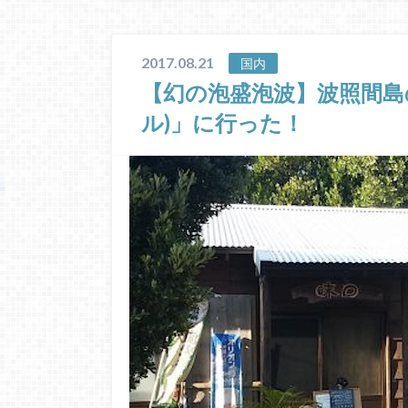
2017.08.21
国内
【幻の泡盛泡波】波照間島
ル)」に行った！