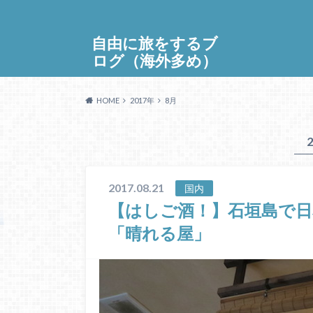
自由に旅をするブ
ログ（海外多め）
HOME
2017年
8月
2017.08.21
国内
【はしご酒！】石垣島で日
「晴れる屋」