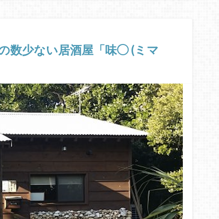
の数少ない居酒屋「味◯ (ミマ